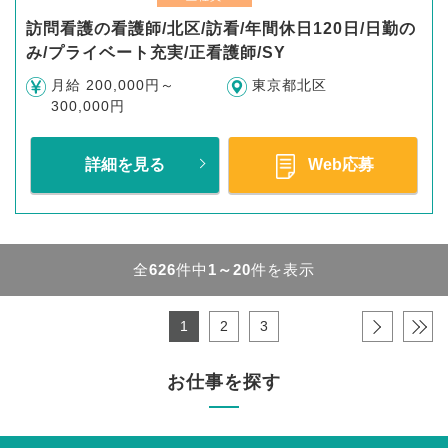
訪問看護の看護師/北区/訪看/年間休日120日/日勤の
み/プライベート充実/正看護師/SY
月給 200,000円～
東京都北区
300,000円
詳細を見る
Web応募
全
626
件中
1～20
件を表示
1
2
3
›
»
お仕事を探す